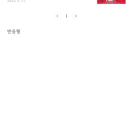
2023. 5. 17.
을 하며 살지만, 정작 자신은 아내 캐서린과 별
거한 후 외로움과 공허함에 빠져있는 '테오도
르'가, 우연히 인공지능 운영체제 사만다를 만나
1
면서 완전히 새로운 일상을 맞이하게 되는 이야
기입니다. 줄거리 테오도르는 다른 사람들의 편
반응형
지를 대신 써주는 대필 작가로, 아내 캐서린과
별거 중이다. 타인의 마음을 전해주는 일을 하고
있지만, 정작 자신은 너무 외롭고 공허한 삶을
살고 있다. 그러던 어느 날, 스스로 생각하고 느
끼는 인공 지능 운영체제인 사만다를 만나게 된
다. 자신의 말에 귀 기울이고, 이해해 주는 사만
다로 인해 조금..