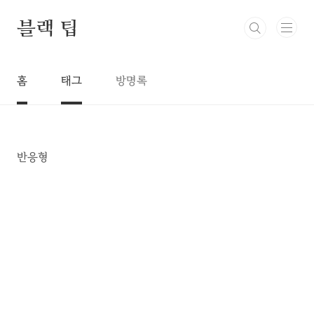
본문 바로가기
블랙 팁
홈
태그
방명록
반응형