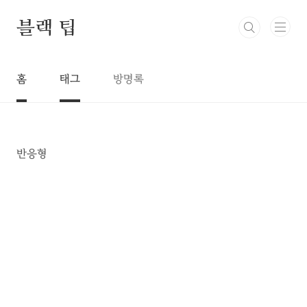
본문 바로가기
블랙 팁
홈
태그
방명록
반응형